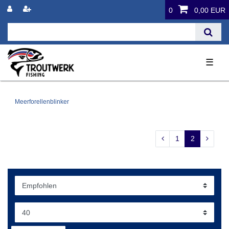
0
0,00 EUR
☰
Meerforellenblinker
1
2