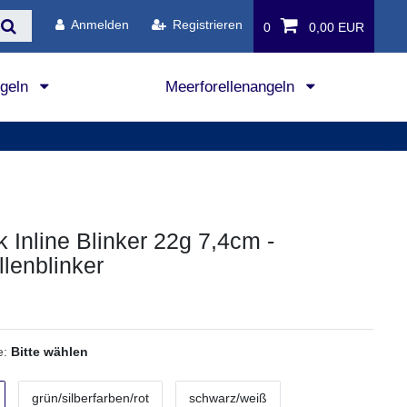
Anmelden
Registrieren
0
0,00 EUR
ngeln
Meerforellenangeln
k Inline Blinker 22g 7,4cm -
llenblinker
e:
Bitte wählen
grün/silberfarben/rot
schwarz/weiß