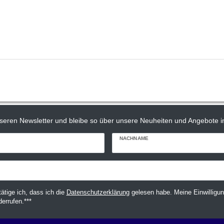
seren Newsletter und bleibe so über unsere Neuheiten und Angebote in
NACHNAME
tätige ich, dass ich die
Daten­schutz­erklärung
gelesen habe. Meine Einwilligun
derrufen.***