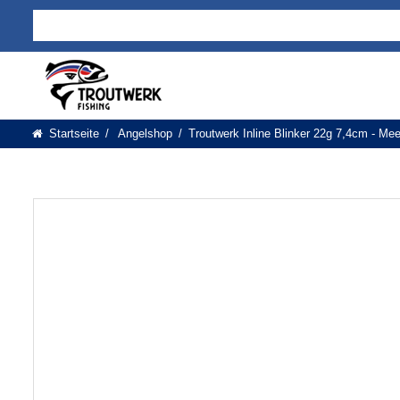
Startseite
Angelshop
Troutwerk Inline Blinker 22g 7,4cm - Meer