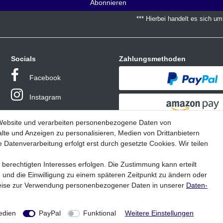
Abonnieren
*** Hierbei handelt es sich um 
Socials
Zahlungsmethoden
Facebook
Instagram
 Website und verarbeiten personenbezogene Daten von
lte und Anzeigen zu personalisieren, Medien von Drittanbietern
 Datenverarbeitung erfolgt erst durch gesetzte Cookies. Wir teilen
 berechtigten Interesses erfolgen. Die Zustimmung kann erteilt
n und die Einwilligung zu einem späteren Zeitpunkt zu ändern oder
* Alle Preise inklusive MwSt. zzgl. Versandkosten
eise zur Verwendung personenbezogener Daten in unserer
Daten­
e bezieht sich die angegebene UVP auf die Variante mit dem niedrigsten Preis.
Variante angezeigt.
© Copyright 2026 | Alle Rechte vorbehalten - Troutwerk Fishing GmbH
edien
PayPal
Funktional
Weitere Einstellungen