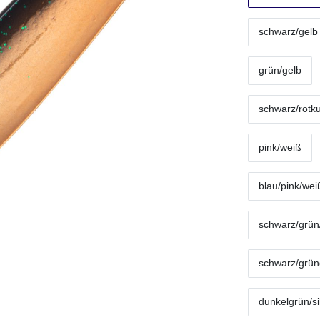
schwarz/gelb
grün/gelb
schwarz/rotk
pink/weiß
blau/pink/wei
schwarz/grün/
schwarz/grüng
dunkelgrün/si