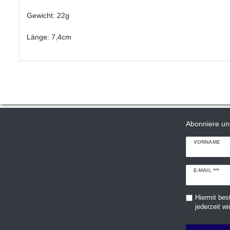
Gewicht: 22g
Länge: 7,4cm
Abonniere un
VORNAME
Newsletter
E-MAIL ***
Honig
Hiermit bes
jederzeit wi