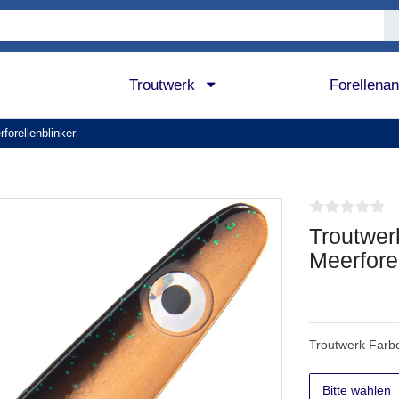
Troutwerk
Forellena
forellenblinker
Troutwer
Meerfore
Troutwerk Farb
Bitte wählen