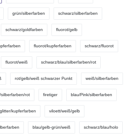
grün/silberfarben
schwarz/silberfarben
schwarz/goldfarben
fluorot/gelb
upferfarben
fluorot/kupferfarben
schwarz/fluorot
fluorot/weiß
schwarz/blau/silberfarben/rot
ß
rot/gelb/weiß schwarzer Punkt
weiß/silberfarben
silberfarben/rot
firetiger
blau/Pink/silberfarben
litter/kupferfarben
viloett/weiß/gelb
lberfarben
blau/gelb-grün/weiß
schwarz/blau/holo