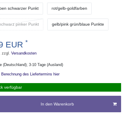
rben schwarzer Punkt
rot/gelb-goldfarben
schwarz pinker Punkt
gelb/pink grün/blaue Punkte
*
99 EUR
. zzgl.
Versandkosten
ge (Deutschland); 3-10 Tage (Ausland)
r Berechnung des Liefertermins hier
ck verfügbar
In den Warenkorb