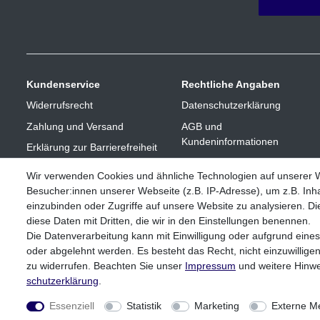
Kundenservice
Rechtliche Angaben
Widerrufsrecht
Datenschutzerklärung
Zahlung und Versand
AGB und
Kundeninformationen
Erklärung zur Barrierefreiheit
Impressum
Vertrag widerrufen
Wir verwenden Cookies und ähnliche Technologien auf unserer
Besucher:innen unserer Webseite (z.B. IP-Adresse), um z.B. Inha
einzubinden oder Zugriffe auf unsere Website zu analysieren. Die
diese Daten mit Dritten, die wir in den Einstellungen benennen.
Die Datenverarbeitung kann mit Einwilligung oder aufgrund eines
oder abgelehnt werden. Es besteht das Recht, nicht einzuwillige
zu widerrufen. Beachten Sie unser
Impressum
und weitere Hinw
** Bei Variantenartikeln mit unterschiedlichen Preisen pro Variant
schutz­erklärung
.
Essenziell
Statistik
Marketing
Externe M