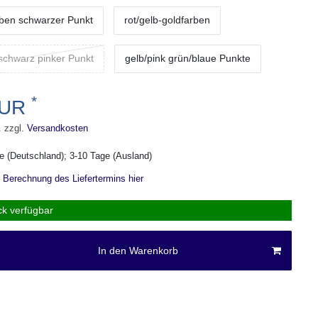
rben schwarzer Punkt
rot/gelb-goldfarben
schwarz pinker Punkt
gelb/pink grün/blaue Punkte
*
EUR
. zzgl.
Versandkosten
ge (Deutschland); 3-10 Tage (Ausland)
r Berechnung des Liefertermins hier
ck verfügbar
In den Warenkorb