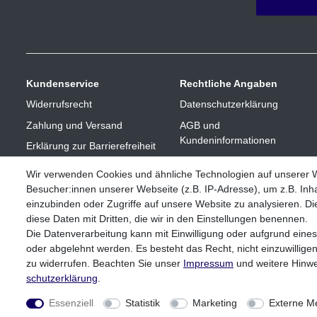
Kundenservice
Rechtliche Angaben
Widerrufsrecht
Datenschutzerklärung
Zahlung und Versand
AGB und
Kundeninformationen
Erklärung zur Barrierefreiheit
Impressum
Vertrag widerrufen
Wir verwenden Cookies und ähnliche Technologien auf unserer
Besucher:innen unserer Webseite (z.B. IP-Adresse), um z.B. Inha
einzubinden oder Zugriffe auf unsere Website zu analysieren. Die
diese Daten mit Dritten, die wir in den Einstellungen benennen.
Die Datenverarbeitung kann mit Einwilligung oder aufgrund eines
oder abgelehnt werden. Es besteht das Recht, nicht einzuwillige
zu widerrufen. Beachten Sie unser
Impressum
und weitere Hinw
** Bei Variantenartikeln mit unterschiedlichen Preisen pro Variant
schutz­erklärung
.
Essenziell
Statistik
Marketing
Externe M