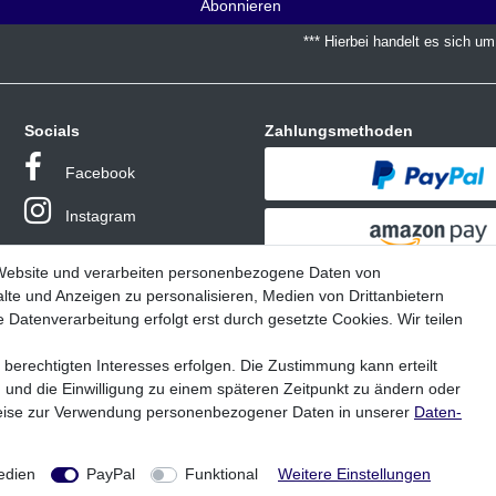
Abonnieren
*** Hierbei handelt es sich um 
Socials
Zahlungsmethoden
Facebook
Instagram
 Website und verarbeiten personenbezogene Daten von
lte und Anzeigen zu personalisieren, Medien von Drittanbietern
 Datenverarbeitung erfolgt erst durch gesetzte Cookies. Wir teilen
 berechtigten Interesses erfolgen. Die Zustimmung kann erteilt
n und die Einwilligung zu einem späteren Zeitpunkt zu ändern oder
* Alle Preise inklusive MwSt. zzgl. Versandkosten
eise zur Verwendung personenbezogener Daten in unserer
Daten­
e bezieht sich die angegebene UVP auf die Variante mit dem niedrigsten Preis.
Variante angezeigt.
© Copyright 2026 | Alle Rechte vorbehalten - Troutwerk Fishing GmbH
edien
PayPal
Funktional
Weitere Einstellungen