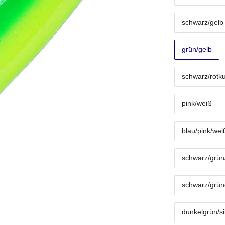
schwarz/gelb
grün/gelb
schwarz/rotk
pink/weiß
blau/pink/wei
schwarz/grün/
schwarz/grüng
dunkelgrün/si