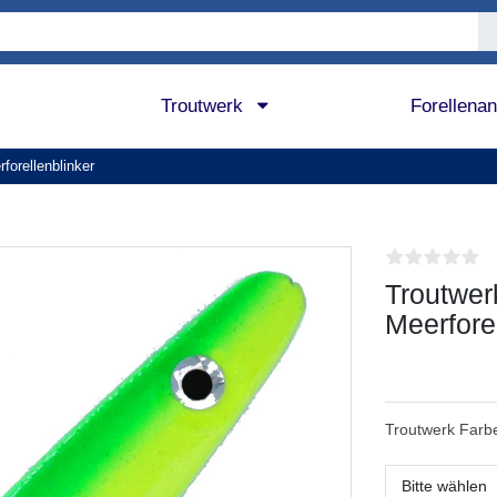
Troutwerk
Forellena
forellenblinker
Troutwer
Meerfore
Troutwerk Farb
Bitte wählen