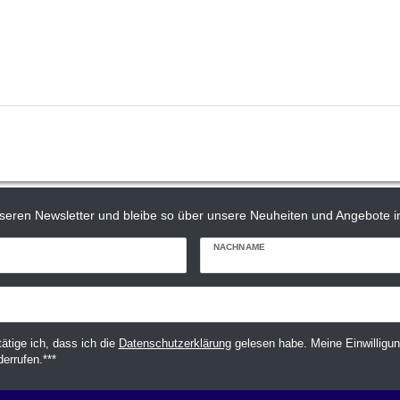
seren Newsletter und bleibe so über unsere Neuheiten und Angebote in
NACHNAME
tätige ich, dass ich die
Daten­schutz­erklärung
gelesen habe. Meine Einwilligun
derrufen.***