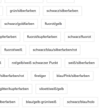
grün/silberfarben
schwarz/silberfarben
schwarz/goldfarben
fluorot/gelb
upferfarben
fluorot/kupferfarben
schwarz/fluorot
fluorot/weiß
schwarz/blau/silberfarben/rot
ß
rot/gelb/weiß schwarzer Punkt
weiß/silberfarben
silberfarben/rot
firetiger
blau/Pink/silberfarben
litter/kupferfarben
viloett/weiß/gelb
lberfarben
blau/gelb-grün/weiß
schwarz/blau/holo