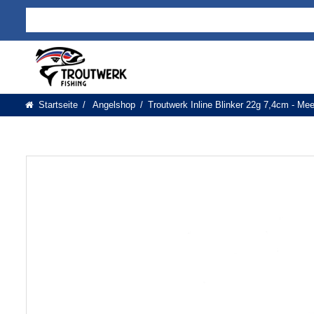
Startseite
Angelshop
Troutwerk Inline Blinker 22g 7,4cm - Meer