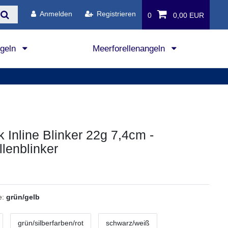
Anmelden
Registrieren
0
0,00 EUR
ngeln
Meerforellenangeln
k Inline Blinker 22g 7,4cm -
llenblinker
e:
grün/gelb
grün/silberfarben/rot
schwarz/weiß