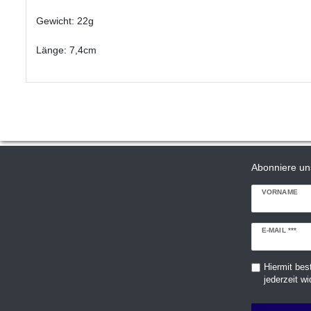
Gewicht: 22g
Länge: 7,4cm
Abonniere un
VORNAME
Newsletter
E-MAIL ***
Honig
Hiermit bes
jederzeit wi