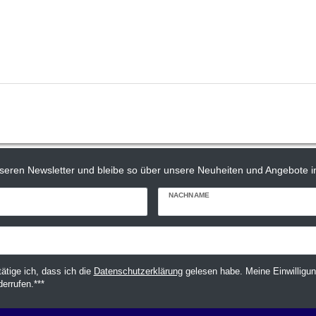
seren Newsletter und bleibe so über unsere Neuheiten und Angebote in
NACHNAME
tätige ich, dass ich die
Daten­schutz­erklärung
gelesen habe. Meine Einwilligun
derrufen.***