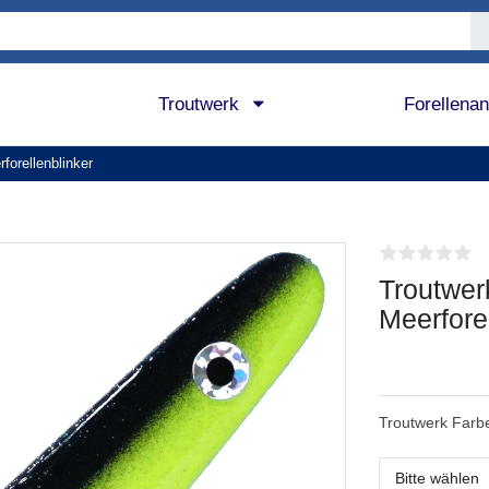
Troutwerk
Forellena
forellenblinker
Troutwer
Meerfore
Troutwerk Farb
Bitte wählen