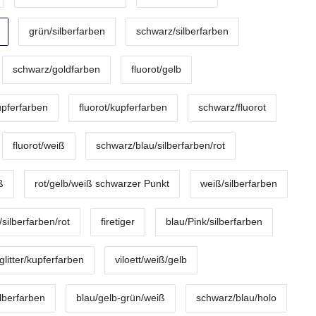
grün/silberfarben
schwarz/silberfarben
schwarz/goldfarben
fluorot/gelb
upferfarben
fluorot/kupferfarben
schwarz/fluorot
fluorot/weiß
schwarz/blau/silberfarben/rot
ß
rot/gelb/weiß schwarzer Punkt
weiß/silberfarben
silberfarben/rot
firetiger
blau/Pink/silberfarben
litter/kupferfarben
viloett/weiß/gelb
lberfarben
blau/gelb-grün/weiß
schwarz/blau/holo