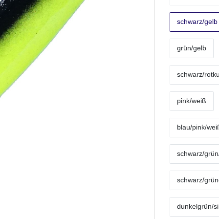
schwarz/gelb
grün/gelb
schwarz/rotk
pink/weiß
blau/pink/wei
schwarz/grün/
schwarz/grüng
dunkelgrün/si