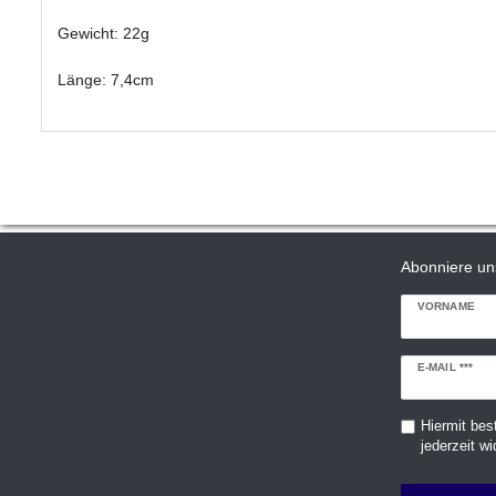
Gewicht: 22g
Länge: 7,4cm
Abonniere un
VORNAME
Newsletter
E-MAIL ***
Honig
Hiermit bes
jederzeit wi