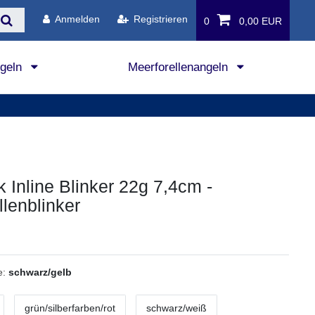
Anmelden
Registrieren
0
0,00 EUR
ngeln
Meerforellenangeln
k Inline Blinker 22g 7,4cm -
llenblinker
e:
schwarz/gelb
grün/silberfarben/rot
schwarz/weiß