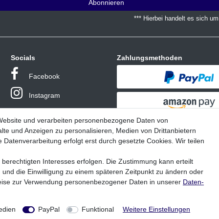
Abonnieren
*** Hierbei handelt es sich um 
Socials
Zahlungsmethoden
Facebook
Instagram
 Website und verarbeiten personenbezogene Daten von
lte und Anzeigen zu personalisieren, Medien von Drittanbietern
 Datenverarbeitung erfolgt erst durch gesetzte Cookies. Wir teilen
 berechtigten Interesses erfolgen. Die Zustimmung kann erteilt
n und die Einwilligung zu einem späteren Zeitpunkt zu ändern oder
* Alle Preise inklusive MwSt. zzgl. Versandkosten
eise zur Verwendung personenbezogener Daten in unserer
Daten­
e bezieht sich die angegebene UVP auf die Variante mit dem niedrigsten Preis.
Variante angezeigt.
© Copyright 2026 | Alle Rechte vorbehalten - Troutwerk Fishing GmbH
edien
PayPal
Funktional
Weitere Einstellungen