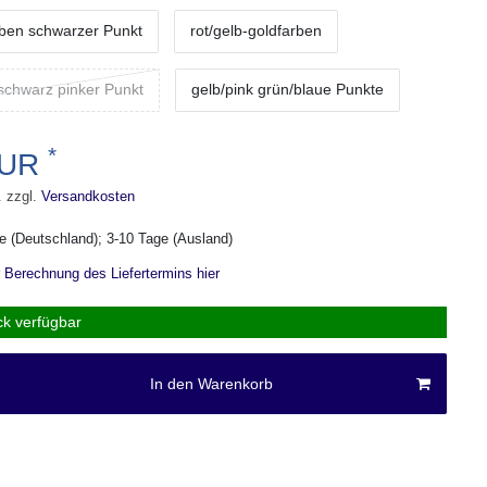
rben schwarzer Punkt
rot/gelb-goldfarben
schwarz pinker Punkt
gelb/pink grün/blaue Punkte
*
EUR
. zzgl.
Versandkosten
ge (Deutschland); 3-10 Tage (Ausland)
r Berechnung des Liefertermins hier
ck verfügbar
In den Warenkorb