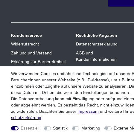
Kundenservice
Rechtliche Angaben
Widerrufsrecht
Datenschutzerklärung
Zahlung und Versand
AGB und
Kundeninformationen
Erklärung zur Barrierefreiheit
Impressum
Vertrag widerrufen
Wir verwenden Cookies und ähnliche Technologien auf unserer
Besucher:innen unserer Webseite (z.B. IP-Adresse), um z.B. Inha
einzubinden oder Zugriffe auf unsere Website zu analysieren. Die
diese Daten mit Dritten, die wir in den Einstellungen benennen.
Die Datenverarbeitung kann mit Einwilligung oder aufgrund eines
oder abgelehnt werden. Es besteht das Recht, nicht einzuwillige
zu widerrufen. Beachten Sie unser
Impressum
und weitere Hinw
** Bei Variantenartikeln mit unterschiedlichen Preisen pro Variant
schutz­erklärung
.
Essenziell
Statistik
Marketing
Externe M