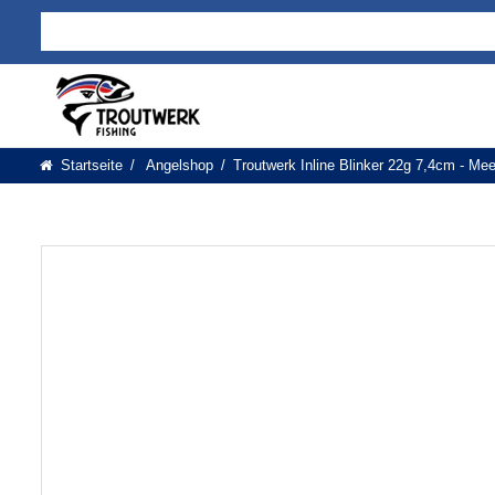
Startseite
Angelshop
Troutwerk Inline Blinker 22g 7,4cm - Meer