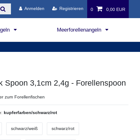
Anmelden
Registrieren
0
0,00 EUR
ngeln
Meerforellenangeln
k Spoon 3,1cm 2,4g - Forellenspoon
er zum Forellenfischen
e:
kupferfarben/schwarz/rot
schwarz/weiß
schwarz/rot