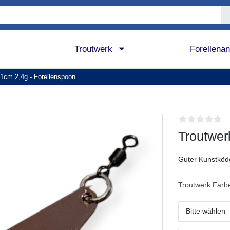
Troutwerk
Forellena
1cm 2,4g - Forellenspoon
Troutwer
Guter Kunstköd
Troutwerk Farb
Bitte wählen