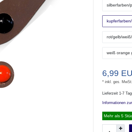
silberfarben/
kupferfarben/
rot/gelb/weiß
weiß orange 
6,99 E
* inkl. ges. MwSt
Lieferzeit 1-7 Ta
Informationen zu
Mehr als 5 Stü