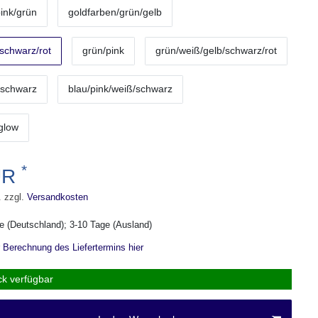
pink/grün
goldfarben/grün/gelb
schwarz/rot
grün/pink
grün/weiß/gelb/schwarz/rot
/schwarz
blau/pink/weiß/schwarz
glow
*
UR
. zzgl.
Versandkosten
ge (Deutschland); 3-10 Tage (Ausland)
r Berechnung des Liefertermins hier
ck verfügbar