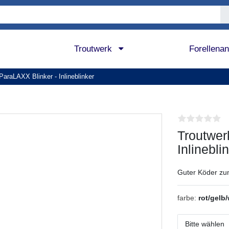
Troutwerk
Forellena
ParaLAXX Blinker - Inlineblinker
Troutwer
Inlinebli
Guter Köder zu
farbe:
rot/gelb
Bitte wählen