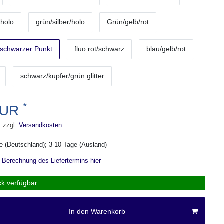
/holo
grün/silber/holo
Grün/gelb/rot
 schwarzer Punkt
fluo rot/schwarz
blau/gelb/rot
schwarz/kupfer/grün glitter
*
EUR
. zzgl.
Versandkosten
ge (Deutschland); 3-10 Tage (Ausland)
r Berechnung des Liefertermins hier
ck verfügbar
In den Warenkorb