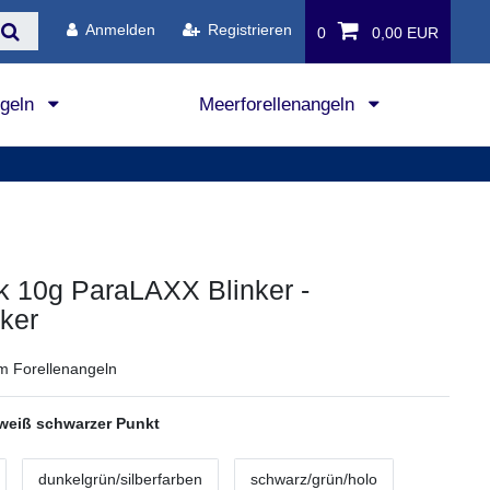
Anmelden
Registrieren
0
0,00 EUR
ngeln
Meerforellenangeln
k 10g ParaLAXX Blinker -
nker
m Forellenangeln
/weiß schwarzer Punkt
dunkelgrün/silberfarben
schwarz/grün/holo