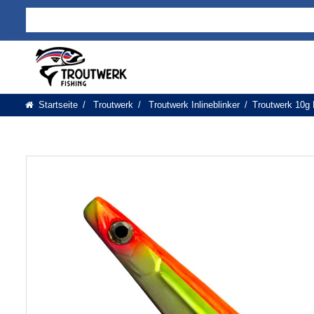
Startseite
Troutwerk
Troutwerk Inlineblinker
Troutwerk 10g 