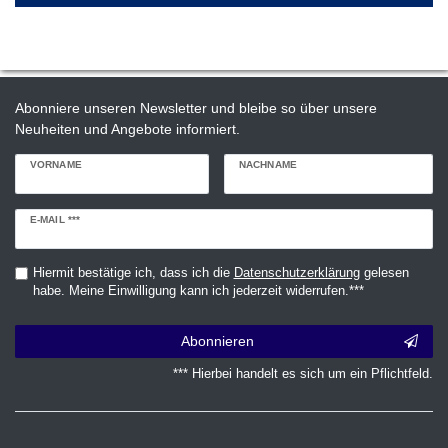
Abonniere unseren Newsletter und bleibe so über unsere
Neuheiten und Angebote informiert.
VORNAME
NACHNAME
Newsletter
E-MAIL ***
Honig
Hiermit bestätige ich, dass ich die
Daten­schutz­erklärung
gelesen
habe. Meine Einwilligung kann ich jederzeit widerrufen.***
Abonnieren
*** Hierbei handelt es sich um ein Pflichtfeld.