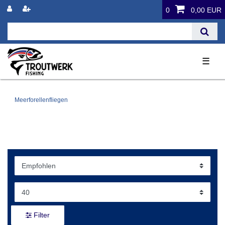
0
0,00 EUR
☰
Meerforellenfliegen
Filter