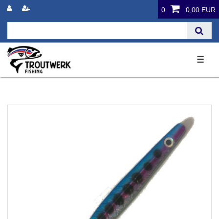
0
0,00 EUR
☰