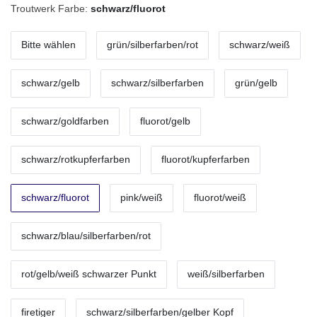
Troutwerk Farbe:
schwarz/fluorot
Bitte wählen
grün/silberfarben/rot
schwarz/weiß
schwarz/gelb
schwarz/silberfarben
grün/gelb
schwarz/goldfarben
fluorot/gelb
schwarz/rotkupferfarben
fluorot/kupferfarben
schwarz/fluorot
pink/weiß
fluorot/weiß
schwarz/blau/silberfarben/rot
rot/gelb/weiß schwarzer Punkt
weiß/silberfarben
firetiger
schwarz/silberfarben/gelber Kopf