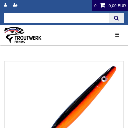
0
0,00 EUR
☰