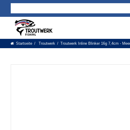
Startseite
Troutwerk
Troutwerk Inline Blinker 16g 7,4cm - Meer