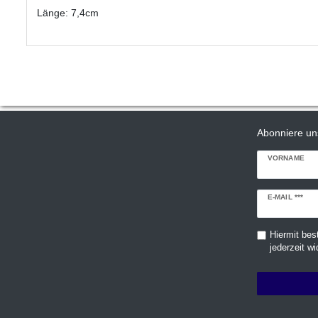
Länge: 7,4cm
Abonniere un
VORNAME
Newsletter
E-MAIL ***
Honig
Hiermit bes
jederzeit wi