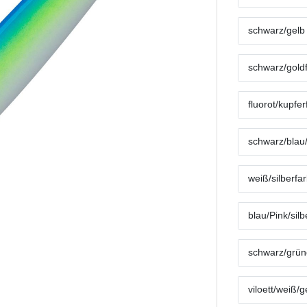
schwarz/gelb
schwarz/gold
fluorot/kupfe
schwarz/blau/
weiß/silberfa
blau/Pink/sil
schwarz/grüng
viloett/weiß/g