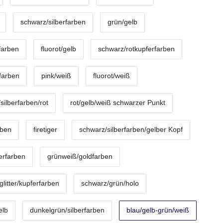
schwarz/silberfarben
grün/gelb
farben
fluorot/gelb
schwarz/rotkupferfarben
rfarben
pink/weiß
fluorot/weiß
silberfarben/rot
rot/gelb/weiß schwarzer Punkt
rben
firetiger
schwarz/silberfarben/gelber Kopf
berfarben
grünweiß/goldfarben
litter/kupferfarben
schwarz/grün/holo
elb
dunkelgrün/silberfarben
blau/gelb-grün/weiß