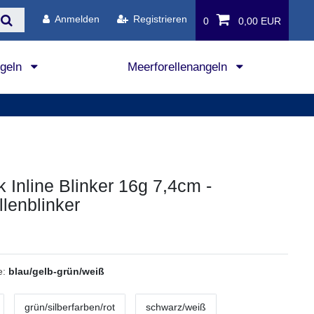
Anmelden
Registrieren
0
0,00 EUR
ngeln
Meerforellenangeln
k Inline Blinker 16g 7,4cm -
llenblinker
e:
blau/gelb-grün/weiß
grün/silberfarben/rot
schwarz/weiß