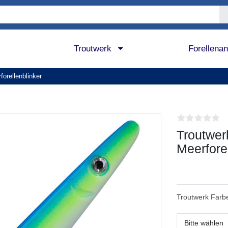
Troutwerk
Forellena
forellenblinker
Troutwer
Meerfore
Troutwerk Farb
Bitte wählen