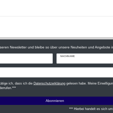
seren Newsletter und bleibe so über unsere Neuheiten und Angebote in
NACHNAME
tätige ich, dass ich die
Daten­schutz­erklärung
gelesen habe. Meine Einwilligun
derrufen.***
Abonnieren
*** Hierbei handelt es sich um 